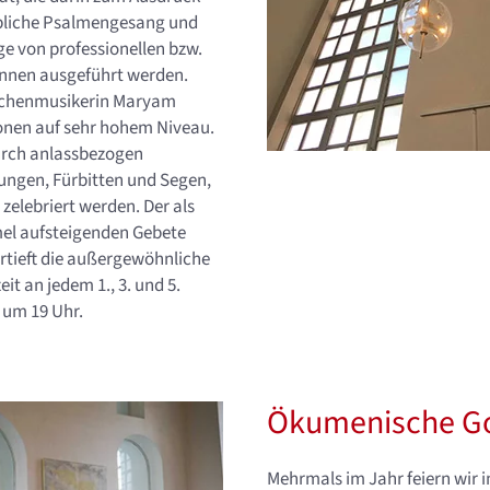
bliche Psalmengesang und
ge von professionellen bzw.
innen ausgeführt werden.
irchenmusikerin Maryam
onen auf sehr hohem Niveau.
urch anlassbezogen
ungen, Fürbitten und Segen,
 zelebriert werden. Der als
el aufsteigenden Gebete
rtieft die außergewöhnliche
t an jedem 1., 3. und 5.
 um 19 Uhr.
Ökumenische Go
Mehrmals im Jahr feiern wir i