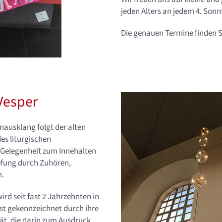
jeden Alters an jedem 4. Son
Die genauen Termine finden S
Vesper
ausklang folgt der alten
es liturgischen
 Gelegenheit zum Innehalten
iefung durch Zuhören,
n.
ird seit fast 2 Jahrzehnten in
ist gekennzeichnet durch ihre
ät, die darin zum Ausdruck