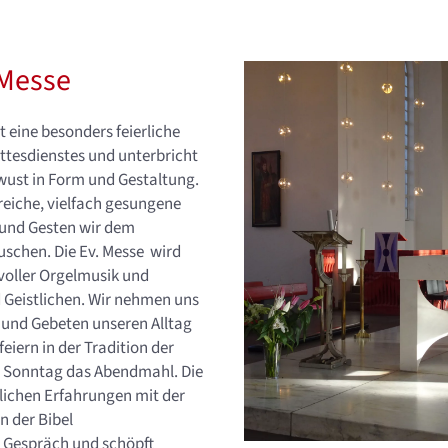
 Messe
t eine besonders feierliche
ttesdienstes und unterbricht
wust in Form und Gestaltung.
 reiche, vielfach gesungene
n und Gesten wir dem
schen. Die Ev. Messe wird
voller Orgelmusik und
 Geistlichen. Wir nehmen uns
n und Gebeten unseren Alltag
eiern in der Tradition der
n Sonntag das Abendmahl. Die
glichen Erfahrungen mit der
n der Bibel
s Gespräch und schöpft