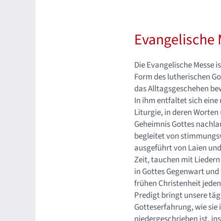
Evangelische
Die Evangelische Messe is
Form des lutherischen Go
das Alltagsgeschehen be
In ihm entfaltet sich eine
Liturgie, in deren Worte
Geheimnis Gottes nachlau
begleitet von stimmungs
ausgeführt von Laien und
Zeit, tauchen mit Lieder
in Gottes Gegenwart und f
frühen Christenheit jede
Predigt bringt unsere tä
Gotteserfahrung, wie sie i
niedergeschrieben ist, in