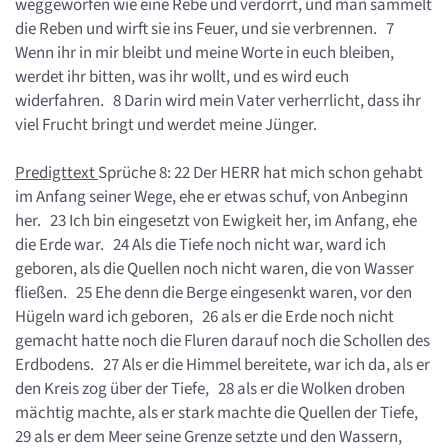
weggeworfen wie eine Rebe und verdorrt, und man sammelt
die Reben und wirft sie ins Feuer, und sie verbrennen. 7
Wenn ihr in mir bleibt und meine Worte in euch bleiben,
werdet ihr bitten, was ihr wollt, und es wird euch
widerfahren. 8 Darin wird mein Vater verherrlicht, dass ihr
viel Frucht bringt und werdet meine Jünger.
Predigttext
Sprüche 8: 22 Der HERR hat mich schon gehabt
im Anfang seiner Wege, ehe er etwas schuf, von Anbeginn
her. 23 Ich bin eingesetzt von Ewigkeit her, im Anfang, ehe
die Erde war. 24 Als die Tiefe noch nicht war, ward ich
geboren, als die Quellen noch nicht waren, die von Wasser
fließen. 25 Ehe denn die Berge eingesenkt waren, vor den
Hügeln ward ich geboren, 26 als er die Erde noch nicht
gemacht hatte noch die Fluren darauf noch die Schollen des
Erdbodens. 27 Als er die Himmel bereitete, war ich da, als er
den Kreis zog über der Tiefe, 28 als er die Wolken droben
mächtig machte, als er stark machte die Quellen der Tiefe,
29 als er dem Meer seine Grenze setzte und den Wassern,