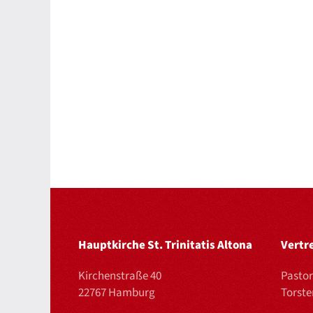
Hauptkirche St. Trinitatis Altona
Vertr
Kirchenstraße 40
Pastor
22767 Hamburg
Torst