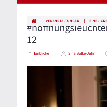
ALLE BEITRÄGE
VERANSTALTUNGEN
EINBLICK
#hoffnungsleuchten
12
Einblicke
Sina Balke-Juhn