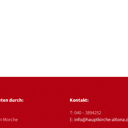
eten durch:
Kontakt:
T:
040 – 3894252
en Morche
E:
info@hauptkirche-altona.