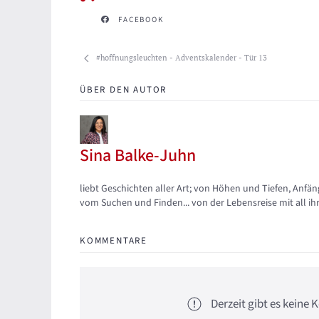
FACEBOOK
#hoffnungsleuchten - Adventskalender - Tür 13
ÜBER DEN AUTOR
Sina Balke-Juhn
Updates abonnieren
Abo von Updates dieses Autors beenden
liebt Geschichten aller Art; von Höhen und Tiefen, A
vom Suchen und Finden... von der Lebensreise mit all ih
KOMMENTARE
Derzeit gibt es kein