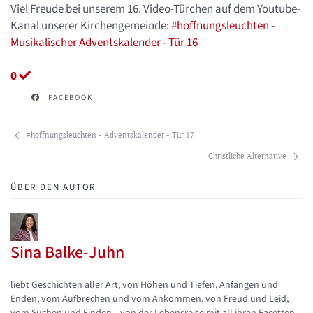
Viel Freude bei unserem 16. Video-Türchen auf dem Youtube-
Kanal unserer Kirchengemeinde:
#hoffnungsleuchten -
Musikalischer Adventskalender - Tür 16
0
FACEBOOK
#hoffnungsleuchten - Adventskalender - Tür 17
Christliche Alternative
ÜBER DEN AUTOR
Sina Balke-Juhn
Updates abonnieren
Abo von Updates dieses Autors beenden
liebt Geschichten aller Art; von Höhen und Tiefen, Anfängen und
Enden, vom Aufbrechen und vom Ankommen, von Freud und Leid,
vom Suchen und Finden... von der Lebensreise mit all ihren Facetten.