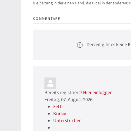
Updates abonnieren
Abo von Updates dieses Autors beenden
Die Zeitung in der einen Hand, die Bibel in der anderen: 
KOMMENTARE
Derzeit gibt es kein
Bereits registriert?
Hier einloggen
Freitag, 07. August 2026
Fett
Kursiv
Unterstrichen
---------------