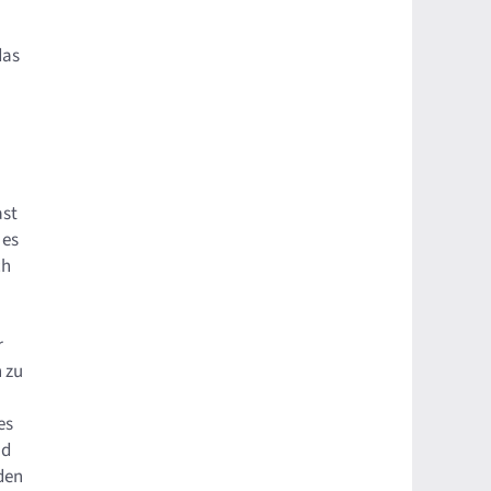
das
ast
 es
ch
r
 zu
es
nd
den