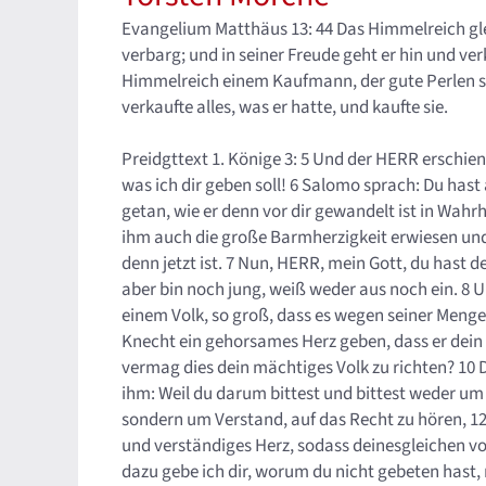
Evangelium Matthäus 13: 44 Das Himmelreich gle
verbarg; und in seiner Freude geht er hin und ver
Himmelreich einem Kaufmann, der gute Perlen suc
verkaufte alles, was er hatte, und kaufte sie.
Preidgttext 1. Könige 3: 5 Und der HERR erschie
was ich dir geben soll! 6 Salomo sprach: Du ha
getan, wie er denn vor dir gewandelt ist in Wahr
ihm auch die große Barmherzigkeit erwiesen und 
denn jetzt ist. 7 Nun, HERR, mein Gott, du hast
aber bin noch jung, weiß weder aus noch ein. 8 U
einem Volk, so groß, dass es wegen seiner Meng
Knecht ein gehorsames Herz geben, dass er dein 
vermag dies dein mächtiges Volk zu richten? 10 
ihm: Weil du darum bittest und bittest weder u
sondern um Verstand, auf das Recht zu hören, 12 
und verständiges Herz, sodass deinesgleichen vo
dazu gebe ich dir, worum du nicht gebeten hast,