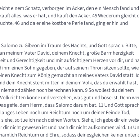
icht einem Schatz, verborgen im Acker, den ein Mensch fand und
kauft alles, was er hat, und kauft den Acker. 45 Wiederum gleicht 
hte, 46 und da er eine kostbare Perle fand, ging er hin und
n Salomo zu Gibeon im Traum des Nachts, und Gott sprach: Bitte,
st an meinem Vater David, deinem Knecht, große Barmherzigkeit
heit und Gerechtigkeit und mit aufrichtigem Herzen vor dir, und h
ihm einen Sohn gegeben, der auf seinem Thron sitzen sollte, wie
 deinen Knecht zum König gemacht an meines Vaters David statt. I
nd dein Knecht steht mitten in deinem Volk, das du erwählt hast,
e niemand zählen noch berechnen kann. 9 So wollest du deinem
Volk richten könne und verstehen, was gut und böse ist. Denn we
Das gefiel dem Herrn, dass Salomo darum bat. 11 Und Gott sprach
m langes Leben noch um Reichtum noch um deiner Feinde Tod,
siehe, so tue ich nach deinen Worten. Siehe, ich gebe dir ein weis
r dir nicht gewesen ist und nach dir nicht aufkommen wird. 13 U
 nämlich Reichtum und Ehre, sodass deinesgleichen keiner unter 