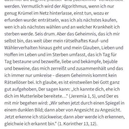
werden. Vermutlich wird der Algorithmus, wenn ich nur
genug Krümel im Netz hinterlasse, einst tun, wozu er
erfunden wurde: enträtseln, was ich als nächstes kaufen,
wen ich als nächstes wählen und an welcher Krankheit ich
sterben werde. Seis drum. Aber das Geheimnis, das ich mir
selbst bin, das weit über mein rätselhaftes Kauf- und
Wählerverhalten hinaus geht und mein Glauben, Lieben und
Hoffen im Leben und im Sterben umfasst, das ich Tag für
Tag bestaune und bezweifle, liebe und bekämpfe, bejuble
und beweine, das mich zerreißt und zusammenhält und das
ich immer nur umkreise – diesem Geheimnis kommt kein
Rätsellöser bei. Ich glaube, es ist einstweilen bei Gott ganz
gut aufgehoben, Der sagen kann: „Ich kannte dich, ehe ich
dich im Mutterleibe bereitete…" (Jeremia 1, 5), und Der es
mit mir begehen wird: „Wir sehen jetzt durch einen Spiegel in
einem dunklen Bild; dann aber von Angesicht zu Angesicht.
Jetzt erkenne ich stückweise; dann aber werde ich erkennen,
gleichwie ich erkannt bin." (1. Korinther 13, 12).