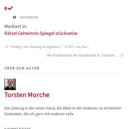
0
FACEBOOK
Markiert in:
Rätsel
Geheimnis
Spiegel
stückweise
Predigt vom Sonntag Sexagesimä, 7. II 2021 von Pas...
Der Fischteich bei der Hauptkirche St. Trinitatis ...
ÜBER DEN AUTOR
Torsten Morche
Updates abonnieren
Abo von Updates dieses Autors beenden
Die Zeitung in der einen Hand, die Bibel in der anderen: so entstehen
Gedanken, die ich gern mit anderen teile.