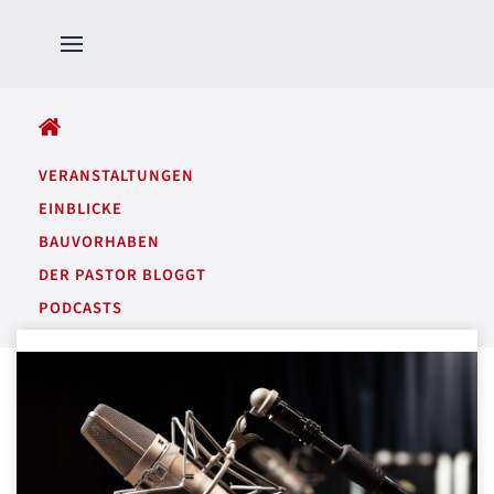
ALLE BEITRÄGE
VERANSTALTUNGEN
EINBLICKE
BAUVORHABEN
DER PASTOR BLOGGT
PODCASTS
GARTENTÖNE