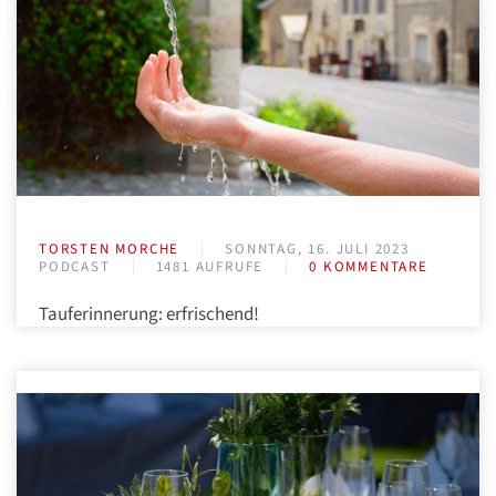
TORSTEN MORCHE
SONNTAG, 16. JULI 2023
PODCAST
1481 AUFRUFE
0 KOMMENTARE
Tauferinnerung: erfrischend!