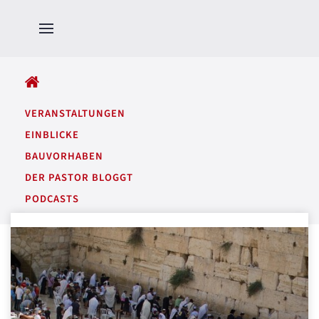
ALLE BEITRÄGE
VERANSTALTUNGEN
EINBLICKE
BAUVORHABEN
DER PASTOR BLOGGT
PODCASTS
GARTENTÖNE