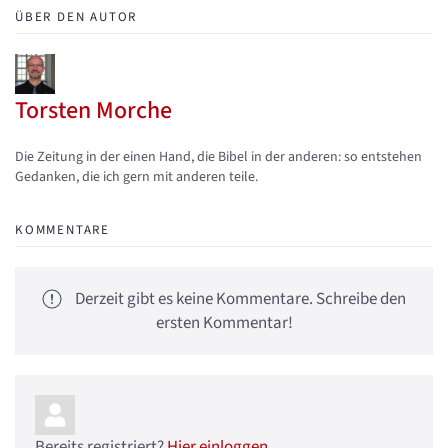
ÜBER DEN AUTOR
Torsten Morche
Updates abonnieren
Abo von Updates dieses Autors beenden
Die Zeitung in der einen Hand, die Bibel in der anderen: so entstehen
Gedanken, die ich gern mit anderen teile.
KOMMENTARE
Derzeit gibt es keine Kommentare. Schreibe den
ersten Kommentar!
Bereits registriert?
Hier einloggen