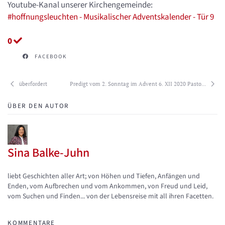
Youtube-Kanal unserer Kirchengemeinde:
#hoffnungsleuchten - Musikalischer Adventskalender - Tür 9
0
FACEBOOK
überfordert
Predigt vom 2. Sonntag im Advent 6. XII 2020 Pasto...
ÜBER DEN AUTOR
Sina Balke-Juhn
Updates abonnieren
Abo von Updates dieses Autors beenden
liebt Geschichten aller Art; von Höhen und Tiefen, Anfängen und
Enden, vom Aufbrechen und vom Ankommen, von Freud und Leid,
vom Suchen und Finden... von der Lebensreise mit all ihren Facetten.
KOMMENTARE