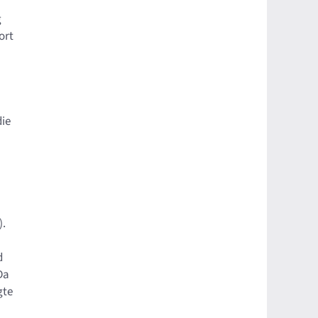
g
ort
n
die
).
d
Da
gte