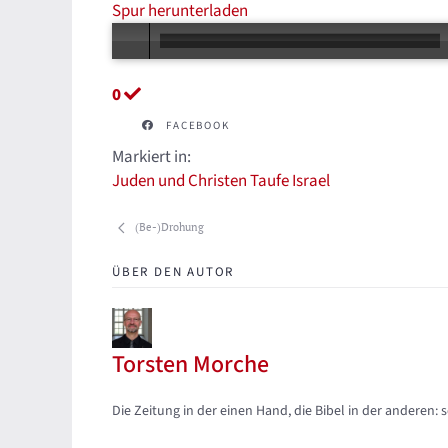
Spur herunterladen
0
FACEBOOK
Markiert in:
Juden und Christen
Taufe
Israel
(Be-)Drohung
ÜBER DEN AUTOR
Torsten Morche
Updates abonnieren
Abo von Updates dieses Autors beenden
Die Zeitung in der einen Hand, die Bibel in der anderen: 