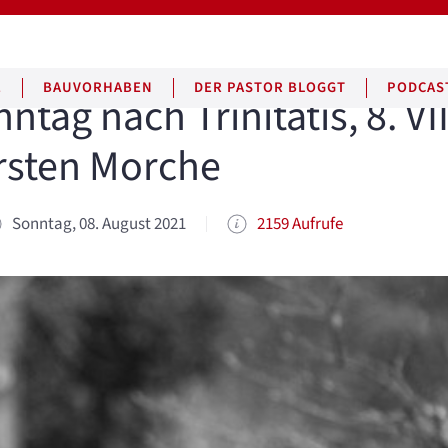
E
BAUVORHABEN
DER PASTOR BLOGGT
PODCAS
tag nach Trinitatis, 8. VII
rsten Morche
Sonntag, 08. August 2021
2159 Aufrufe