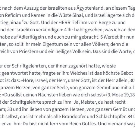
at nach dem Auszug der Israeliten aus Ägyptenland, an diesem Ta
on Refidim und kamen in die Wüste Sinai, und Israel lagerte sich d
tieg hinauf zu Gott. Und der HERR rief ihm vom Berge zu und
nd den Israeliten verkündigen: 4 Ihr habt gesehen, was ich an de
abe auf Adlerflügeln und euch zu mir gebracht. 5 Werdet ihr nun
 so sollt ihr mein Eigentum sein vor allen Völkern; denn die
reich von Priestern und ein heiliges Volk sein. Das sind die Worte, 
r der Schriftgelehrten, der ihnen zugehört hatte, wie sie
ut geantwortet hatte, fragte er ihn: Welches ist das höchste Gebot
st das: »Höre, Israel, der Herr, unser Gott, ist der Herr allein, 30
n ganzem Herzen, von ganzer Seele, von ganzem Gemüt und mit all
s: »Du sollst deinen Nächsten lieben wie dich selbst« (3. Mose 19,18
d der Schriftgelehrte sprach zu ihm: Ja, Meister, du hast recht
er ihm; 33 und ihn lieben von ganzem Herzen, von ganzem Gemüt un
ich selbst, das ist mehr als alle Brandopfer und Schlachtopfer. 34 
h er zu ihm: Du bist nicht fern vom Reich Gottes. Und niemand wa