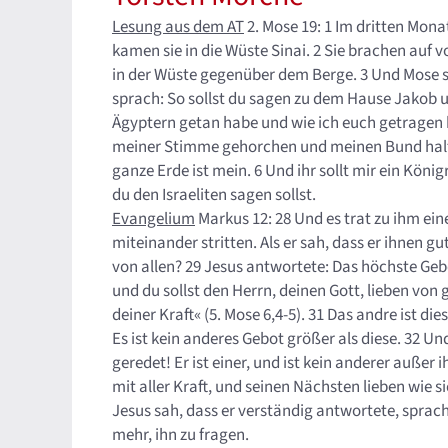
Lesung aus dem AT
2. Mose 19: 1 Im dritten Mon
kamen sie in die Wüste Sinai. 2 Sie brachen auf v
in der Wüste gegenüber dem Berge. 3 Und Mose s
sprach: So sollst du sagen zu dem Hause Jakob u
Ägyptern getan habe und wie ich euch getragen h
meiner Stimme gehorchen und meinen Bund halten,
ganze Erde ist mein. 6 Und ihr sollt mir ein König
du den Israeliten sagen sollst.
Evangelium
Markus 12: 28 Und es trat zu ihm eine
miteinander stritten. Als er sah, dass er ihnen g
von allen? 29 Jesus antwortete: Das höchste Gebot i
und du sollst den Herrn, deinen Gott, lieben vo
deiner Kraft« (5. Mose 6,4-5). 31 Das andre ist die
Es ist kein anderes Gebot größer als diese. 32 Un
geredet! Er ist einer, und ist kein anderer auß
mit aller Kraft, und seinen Nächsten lieben wie s
Jesus sah, dass er verständig antwortete, sprac
mehr, ihn zu fragen.