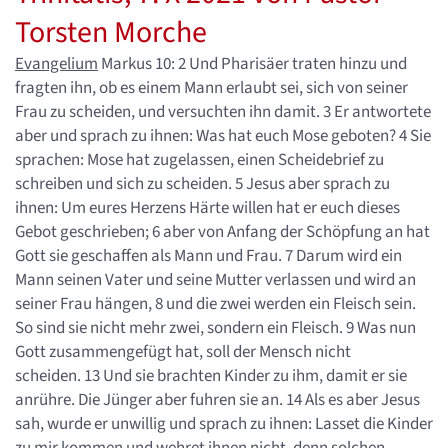
Torsten Morche
Evangelium
Markus 10: 2 Und Pharisäer traten hinzu und
fragten ihn, ob es einem Mann erlaubt sei, sich von seiner
Frau zu scheiden, und versuchten ihn damit. 3 Er antwortete
aber und sprach zu ihnen: Was hat euch Mose geboten? 4 Sie
sprachen: Mose hat zugelassen, einen Scheidebrief zu
schreiben und sich zu scheiden. 5 Jesus aber sprach zu
ihnen: Um eures Herzens Härte willen hat er euch dieses
Gebot geschrieben; 6 aber von Anfang der Schöpfung an hat
Gott sie geschaffen als Mann und Frau. 7 Darum wird ein
Mann seinen Vater und seine Mutter verlassen und wird an
seiner Frau hängen, 8 und die zwei werden ein Fleisch sein.
So sind sie nicht mehr zwei, sondern ein Fleisch. 9 Was nun
Gott zusammengefügt hat, soll der Mensch nicht
scheiden. 13 Und sie brachten Kinder zu ihm, damit er sie
anrühre. Die Jünger aber fuhren sie an. 14 Als es aber Jesus
sah, wurde er unwillig und sprach zu ihnen: Lasset die Kinder
zu mir kommen und wehret ihnen nicht, denn solchen