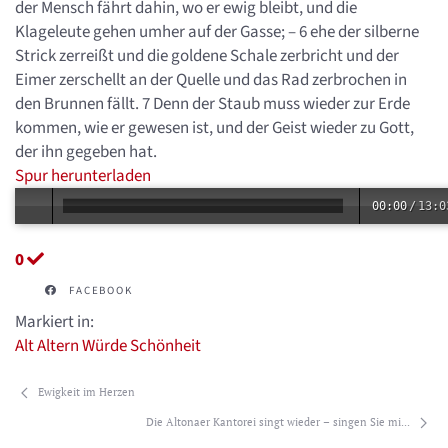
der Mensch fährt dahin, wo er ewig bleibt, und die
Klageleute gehen umher auf der Gasse; – 6 ehe der silberne
Strick zerreißt und die goldene Schale zerbricht und der
Eimer zerschellt an der Quelle und das Rad zerbrochen in
den Brunnen fällt. 7 Denn der Staub muss wieder zur Erde
kommen, wie er gewesen ist, und der Geist wieder zu Gott,
der ihn gegeben hat.
Spur herunterladen
00:00
/
13:0
0
FACEBOOK
Markiert in:
Alt
Altern
Würde
Schönheit
Ewigkeit im Herzen
Die Altonaer Kantorei singt wieder – singen Sie mi...