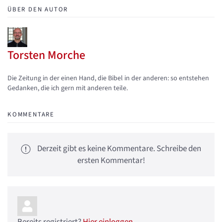
ÜBER DEN AUTOR
Torsten Morche
Updates abonnieren
Abo von Updates dieses Autors beenden
Die Zeitung in der einen Hand, die Bibel in der anderen: so entstehen
Gedanken, die ich gern mit anderen teile.
KOMMENTARE
Derzeit gibt es keine Kommentare. Schreibe den
ersten Kommentar!
Bereits registriert?
Hier einloggen