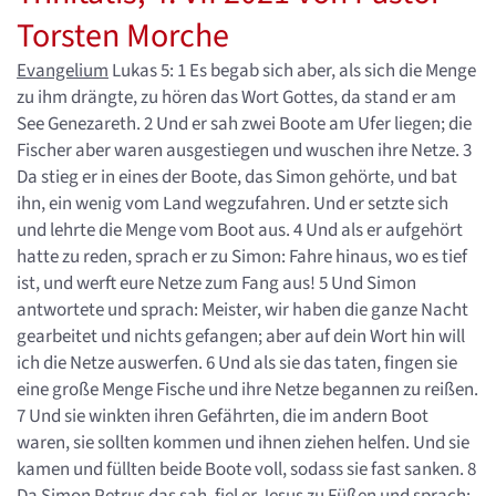
Torsten Morche
Evangelium
Lukas 5: 1 Es begab sich aber, als sich die Menge
zu ihm drängte, zu hören das Wort Gottes, da stand er am
See Genezareth. 2 Und er sah zwei Boote am Ufer liegen; die
Fischer aber waren ausgestiegen und wuschen ihre Netze. 3
Da stieg er in eines der Boote, das Simon gehörte, und bat
ihn, ein wenig vom Land wegzufahren. Und er setzte sich
und lehrte die Menge vom Boot aus. 4 Und als er aufgehört
hatte zu reden, sprach er zu Simon: Fahre hinaus, wo es tief
ist, und werft eure Netze zum Fang aus! 5 Und Simon
antwortete und sprach: Meister, wir haben die ganze Nacht
gearbeitet und nichts gefangen; aber auf dein Wort hin will
ich die Netze auswerfen. 6 Und als sie das taten, fingen sie
eine große Menge Fische und ihre Netze begannen zu reißen.
7 Und sie winkten ihren Gefährten, die im andern Boot
waren, sie sollten kommen und ihnen ziehen helfen. Und sie
kamen und füllten beide Boote voll, sodass sie fast sanken. 8
Da Simon Petrus das sah, fiel er Jesus zu Füßen und sprach: