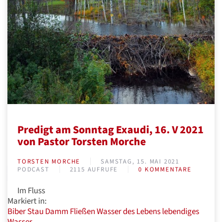
Predigt am Sonntag Exaudi, 16. V 2021
von Pastor Torsten Morche
TORSTEN MORCHE
SAMSTAG, 15. MAI 2021
PODCAST
2115 AUFRUFE
0 KOMMENTARE
Im Fluss
Markiert in:
Biber
Stau
Damm
Fließen
Wasser des Lebens
lebendiges