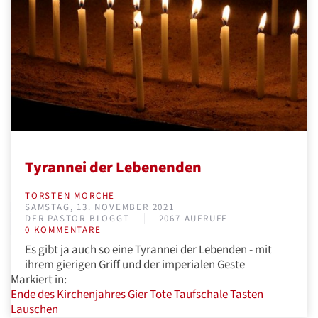
Tyrannei der Lebenenden
TORSTEN MORCHE
SAMSTAG, 13. NOVEMBER 2021
DER PASTOR BLOGGT
2067 AUFRUFE
0 KOMMENTARE
Es gibt ja auch so eine Tyrannei der Lebenden - mit
ihrem gierigen Griff und der imperialen Geste
Markiert in:
Ende des Kirchenjahres
Gier
Tote
Taufschale
Tasten
Lauschen