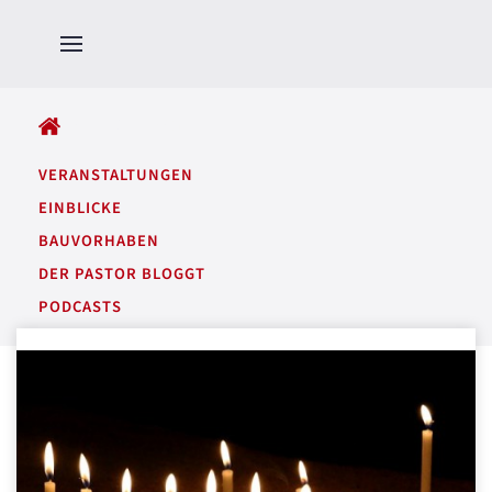
ALLE BEITRÄGE
VERANSTALTUNGEN
EINBLICKE
BAUVORHABEN
DER PASTOR BLOGGT
PODCASTS
GARTENTÖNE