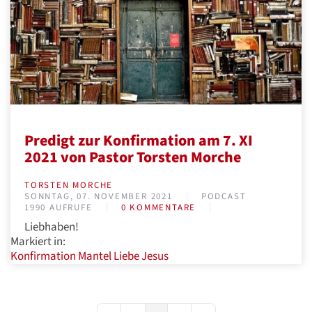
Predigt zur Konfirmation am 7. XI
2021 von Pastor Torsten Morche
TORSTEN MORCHE
SONNTAG, 07. NOVEMBER 2021
PODCAST
1990 AUFRUFE
0 KOMMENTARE
Liebhaben!
Markiert in:
Konfirmation
Mantel
Liebe
Jesus