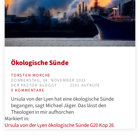
Ökologische Sünde
TORSTEN MORCHE
DONNERSTAG, 04. NOVEMBER 2021
DER PASTOR BLOGGT
2101 AUFRUFE
0 KOMMENTARE
Ursula von der Lyen hat eine ökologische Sünde
begangen, sagt Michael Jäger. Das lässt den
Theologen in mir aufhorchen
Markiert in:
Ursula von der Lyen
ökologische Sünde
G20
Kop 26