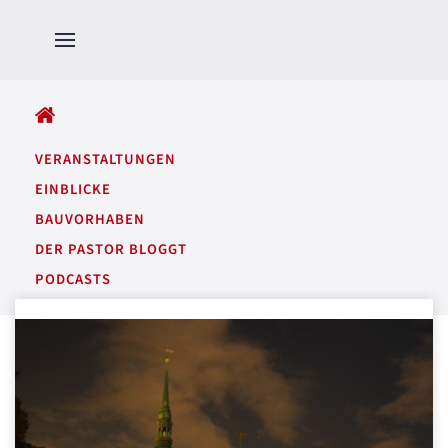
ALLE BEITRÄGE
VERANSTALTUNGEN
EINBLICKE
BAUVORHABEN
DER PASTOR BLOGGT
PODCASTS
GARTENTÖNE