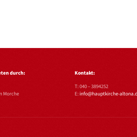
eten durch:
Kontakt:
T:
040 – 3894252
en Morche
E:
info@hauptkirche-altona.