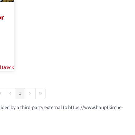
or
l
Dreck
1
irst Page
Previous Page
Next Page
Last Page
vided by a third-party external to https://www.hauptkirche-