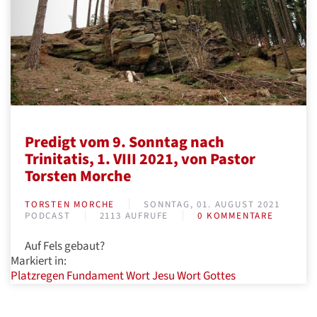
Predigt vom 9. Sonntag nach
Trinitatis, 1. VIII 2021, von Pastor
Torsten Morche
TORSTEN MORCHE
SONNTAG, 01. AUGUST 2021
PODCAST
2113 AUFRUFE
0 KOMMENTARE
Auf Fels gebaut?
Markiert in:
Platzregen
Fundament
Wort Jesu
Wort Gottes