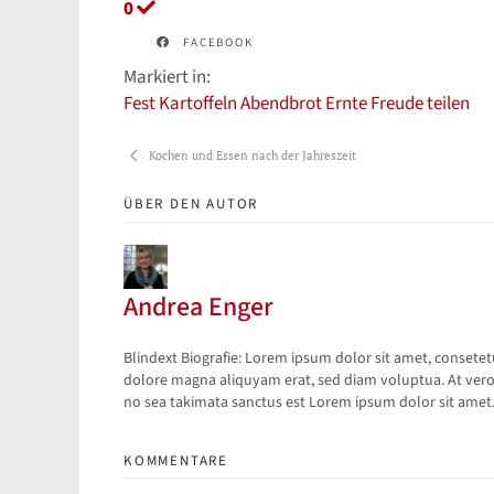
0
FACEBOOK
Markiert in:
Fest
Kartoffeln
Abendbrot
Ernte
Freude
teilen
Kochen und Essen nach der Jahreszeit
ÜBER DEN AUTOR
Andrea Enger
Updates abonnieren
Abo von Updates dieses Autors beenden
Blindext Biografie: Lorem ipsum dolor sit amet, consete
dolore magna aliquyam erat, sed diam voluptua. At vero 
no sea takimata sanctus est Lorem ipsum dolor sit amet
KOMMENTARE