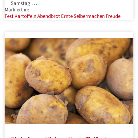
Samstag …
Markiert in:
Fest
Kartoffeln
Abendbrot
Ernte
Selbermachen
Freude