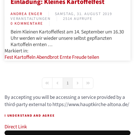
Einladung: Kleines Kartoffelfest
ANDREA ENGER
SAMSTAG, 31. AUGUST 2019
VERANSTALTUNGEN
2514 AUFRUFE
0 KOMMENTARE
Beim Kleinen Kartoffelfest am 14. September um 16.30
Uhr werden wir wieder unsere selbst gepflanzten
Kartoffeln ernten …
Markiert in:
Fest
Kartoffeln
Abendbrot
Ernte
Freude
teilen
1
First Page
Previous Page
Next Page
Last Page
By accepting you will be accessing a service provided by a
third-party external to https://www.hauptkirche-altona.de/
I UNDERSTAND AND AGREE
Direct Link