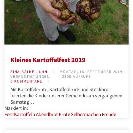
Kleines Kartoffelfest 2019
SINA BALKE-JUHN
MONTAG, 16. SEPTEMBER 2019
VERANSTALTUNGEN
2306 AUFRUFE
0 KOMMENTARE
Mit Kartoffelernte, Kartoffeldruck und Stockbrot
feierten die Kinder unserer Gemeinde am vergangenen
Samstag …
Markiert in:
Fest
Kartoffeln
Abendbrot
Ernte
Selbermachen
Freude