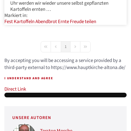
Uhr werden wir wieder unsere selbst gepflanzten
Kartoffeln ernten …
Markiert in:
Fest
Kartoffeln
Abendbrot
Ernte
Freude
teilen
1
First Page
Previous Page
Next Page
Last Page
By accepting you will be accessing a service provided by a
third-party external to https://www.hauptkirche-altona.de/
I UNDERSTAND AND AGREE
Direct Link
UNSERE AUTOREN
Torsten Morche