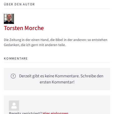
ÜBER DEN AUTOR
Torsten Morche
Updates abonnieren
Abo von Updates dieses Autors beenden
Die Zeitung in der einen Hand, die Bibel in der anderen: so entstehen
Gedanken, die ich gern mit anderen teile.
KOMMENTARE
Derzeit gibt es keine Kommentare. Schreibe den
ersten Kommentar!
Bereits registriert?
Hier einloggen