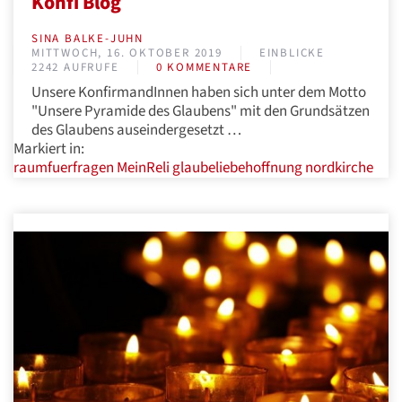
Konfi Blog
SINA BALKE-JUHN
MITTWOCH, 16. OKTOBER 2019
EINBLICKE
2242 AUFRUFE
0 KOMMENTARE
Unsere KonfirmandInnen haben sich unter dem Motto
"Unsere Pyramide des Glaubens" mit den Grundsätzen
des Glaubens auseindergesetzt …
Markiert in:
raumfuerfragen
MeinReli
glaubeliebehoffnung
nordkirche