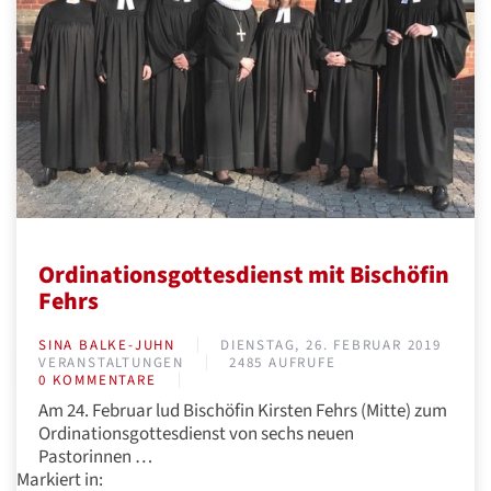
Ordinationsgottesdienst mit Bischöfin
Fehrs
SINA BALKE-JUHN
DIENSTAG, 26. FEBRUAR 2019
VERANSTALTUNGEN
2485 AUFRUFE
0 KOMMENTARE
Am 24. Februar lud Bischöfin Kirsten Fehrs (Mitte) zum
Ordinationsgottesdienst von sechs neuen
Pastorinnen …
Markiert in: