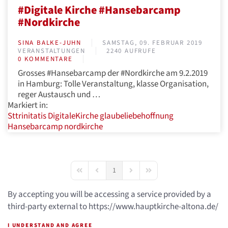
#Digitale Kirche #Hansebarcamp
#Nordkirche
SINA BALKE-JUHN
SAMSTAG, 09. FEBRUAR 2019
VERANSTALTUNGEN
2240 AUFRUFE
0 KOMMENTARE
Grosses #Hansebarcamp der #Nordkirche am 9.2.2019
in Hamburg: Tolle Veranstaltung, klasse Organisation,
reger Austausch und …
Markiert in:
Sttrinitatis
DigitaleKirche
glaubeliebehoffnung
Hansebarcamp
nordkirche
1
First Page
Previous Page
Next Page
Last Page
By accepting you will be accessing a service provided by a
third-party external to https://www.hauptkirche-altona.de/
I UNDERSTAND AND AGREE