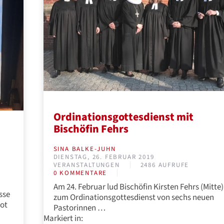
Ordinationsgottesdienst mit
Bischöfin Fehrs
SINA BALKE-JUHN
DIENSTAG, 26. FEBRUAR 2019
VERANSTALTUNGEN
2486 AUFRUFE
0 KOMMENTARE
Am 24. Februar lud Bischöfin Kirsten Fehrs (Mitte)
sse
zum Ordinationsgottesdienst von sechs neuen
Rot
Pastorinnen …
Markiert in: