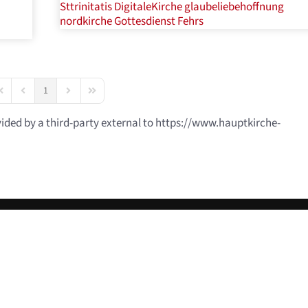
Sttrinitatis
DigitaleKirche
glaubeliebehoffnung
nordkirche
Gottesdienst
Fehrs
1
irst Page
Previous Page
Next Page
Last Page
vided by a third-party external to https://www.hauptkirche-