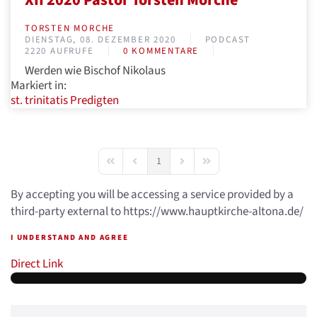
TORSTEN MORCHE
DIENSTAG, 08. DEZEMBER 2020
PODCAST
2220 AUFRUFE
0 KOMMENTARE
Werden wie Bischof Nikolaus
Markiert in:
st. trinitatis
Predigten
1
First Page
Previous Page
Next Page
Last Page
By accepting you will be accessing a service provided by a
third-party external to https://www.hauptkirche-altona.de/
I UNDERSTAND AND AGREE
Direct Link