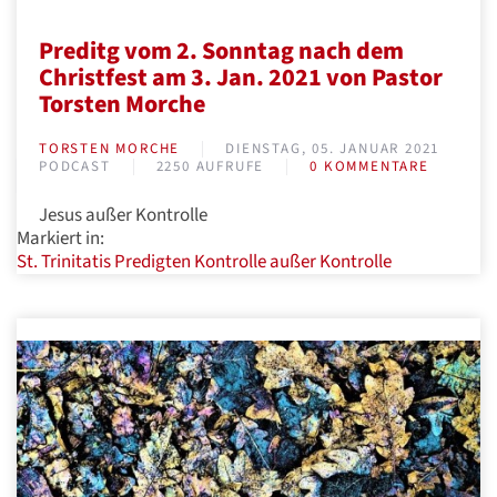
Preditg vom 2. Sonntag nach dem
Christfest am 3. Jan. 2021 von Pastor
Torsten Morche
TORSTEN MORCHE
DIENSTAG, 05. JANUAR 2021
PODCAST
2250 AUFRUFE
0 KOMMENTARE
Jesus außer Kontrolle
Markiert in:
St. Trinitatis
Predigten
Kontrolle
außer Kontrolle