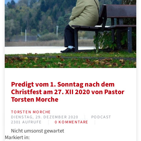
Predigt vom 1. Sonntag nach dem
Christfest am 27. XII 2020 von Pastor
Torsten Morche
TORSTEN MORCHE
DIENSTAG, 29. DEZEMBER 2020
PODCAST
2301 AUFRUFE
0 KOMMENTARE
Nicht umsonst gewartet
Markiert in: