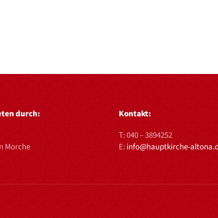
eten durch:
Kontakt:
T:
040 – 3894252
en Morche
E:
info@hauptkirche-altona.