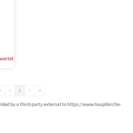
ewartet
1
irst Page
Previous Page
Next Page
Last Page
vided by a third-party external to https://www.hauptkirche-