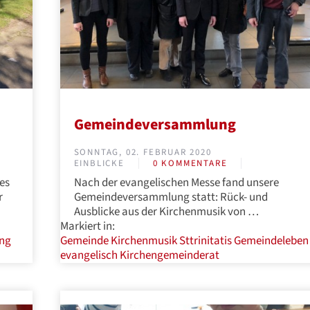
Gemeindeversammlung
SONNTAG, 02. FEBRUAR 2020
EINBLICKE
0 KOMMENTARE
es
Nach der evangelischen Messe fand unsere
r
Gemeindeversammlung statt: Rück- und
Ausblicke aus der Kirchenmusik von …
Markiert in:
ung
Gemeinde
Kirchenmusik
Sttrinitatis
Gemeindeleben
evangelisch
Kirchengemeinderat