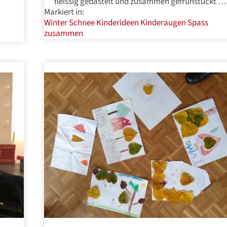
fleissig gebastelt und zusammen gefrühstückt …
Markiert in:
Winter
Schnee
Kinderideen
Kinderaugen
Spass
zusammen