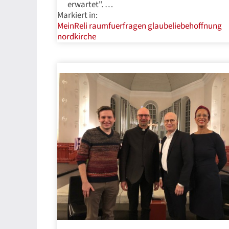
erwartet". …
Markiert in:
MeinReli
raumfuerfragen
glaubeliebehoffnung
nordkirche