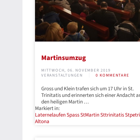
Martinsumzug
MITTWOCH, 06. NOVEMBER 2019
VERANSTALTUNGEN
0 KOMMENTARE
Gross und Klein trafen sich um 17 Uhr in St.
Trinitatis und erinnerten sich einer Andacht a
den heiligen Martin …
Markiert in:
Laternelaufen
Spass
StMartin
Sttrinitatis
Stpetri
Altona