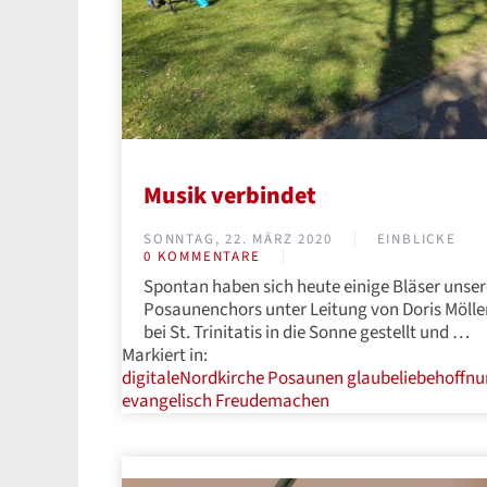
Musik verbindet
SONNTAG, 22. MÄRZ 2020
EINBLICKE
0 KOMMENTARE
Spontan haben sich heute einige Bläser unser
Posaunenchors unter Leitung von Doris Mölle
bei St. Trinitatis in die Sonne gestellt und …
Markiert in:
digitaleNordkirche
Posaunen
glaubeliebehoffn
evangelisch
Freudemachen